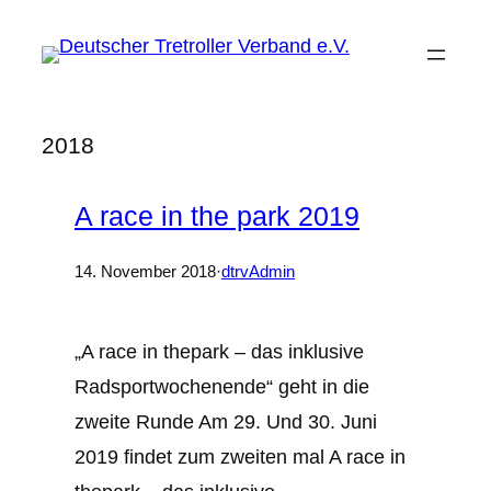
Zum
Inhalt
springen
2018
A race in the park 2019
14. November 2018
·
dtrvAdmin
„A race in thepark – das inklusive
Radsportwochenende“ geht in die
zweite Runde Am 29. Und 30. Juni
2019 findet zum zweiten mal A race in