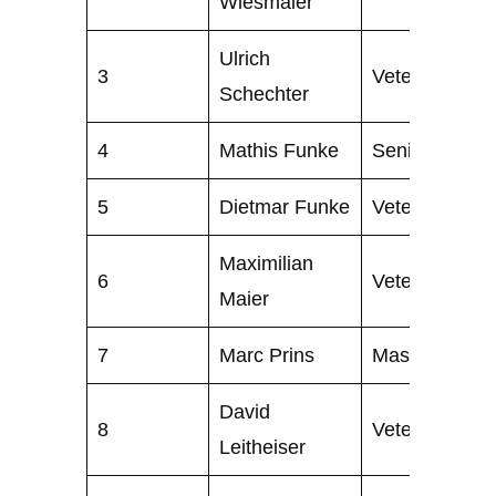
Wiesmaier
Ulrich
3
Veteran
Schechter
4
Mathis Funke
Senior
5
Dietmar Funke
Veteran
Maximilian
6
Veteran
Maier
7
Marc Prins
Master
David
8
Veteran
Leitheiser