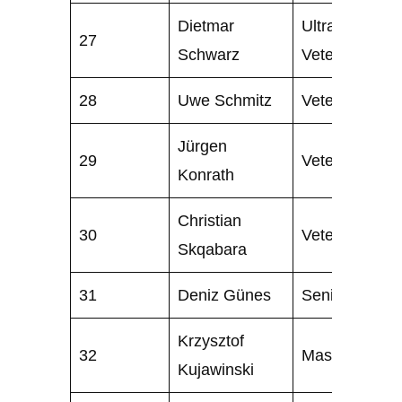
Dietmar
Ultra
27
Schwarz
Veteran
28
Uwe Schmitz
Veteran
Jürgen
29
Veteran
Konrath
Christian
30
Veteran
Skqabara
31
Deniz Günes
Senior
Krzysztof
32
Master
Kujawinski